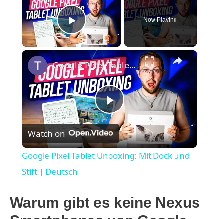
Now Playing
Play Video
×
Google Pixel Tablet Unboxing: Mit Dock und Stift | Deutsch
P
Watch on
l
Google Pixel Tablet Unboxing: Mit Dock und
a
Stift | Deutsch
y
Warum gibt es keine Nexus