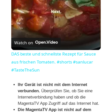
a
y
V
Watch on
i
DAS beste und schnellste Rezept für Sauce
aus frischen Tomaten. #shorts #sanlucar
d
#TasteTheSun
e
Ihr Gerät ist nicht mit dem Internet
verbunden.
Überprüfen Sie, ob Sie eine
o
Internetverbindung haben und ob die
MagentaTV App Zugriff auf das Internet hat.
Die MagentaTV App ist nicht auf dem