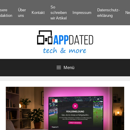
Zum
So
sere
Über
Datenschutz­
Inhalt
Kontakt
schreiben
Impressum
Ne
daktion
uns
erklärung
springen
wir Artikel
Menü