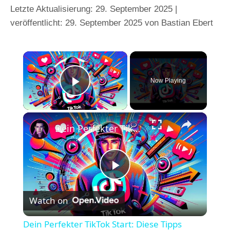
29. September 2025
29. September 2025
von
Bastian Ebert
×
Now Playing
Play Video
×
Dein Perfekter TikTok Start: Diese Tipps Brauchst Du!
P
Watch on
l
Dein Perfekter TikTok Start: Diese Tipps