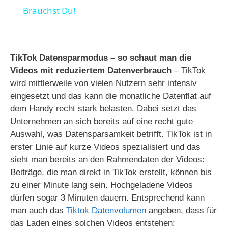
a
Brauchst Du!
y
TikTok Datensparmodus – so schaut man die
V
Videos mit reduziertem Datenverbrauch
– TikTok
wird mittlerweile von vielen Nutzern sehr intensiv
eingesetzt und das kann die monatliche Datenflat auf
i
dem Handy recht stark belasten. Dabei setzt das
Unternehmen an sich bereits auf eine recht gute
d
Auswahl, was Datensparsamkeit betrifft. TikTok ist in
erster Linie auf kurze Videos spezialisiert und das
sieht man bereits an den Rahmendaten der Videos:
e
Beiträge, die man direkt in TikTok erstellt, können bis
zu einer Minute lang sein. Hochgeladene Videos
o
dürfen sogar 3 Minuten dauern. Entsprechend kann
man auch das
Tiktok Datenvolumen
angeben, dass für
das Laden eines solchen Videos entstehen: