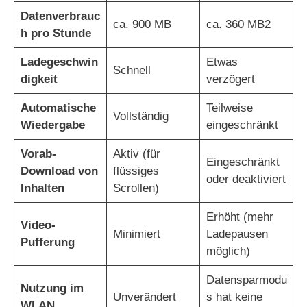
Datenverbrauc
ca. 900 MB
ca. 360 MB2
h pro Stunde
Ladegeschwin
Etwas
Schnell
digkeit
verzögert
Automatische
Teilweise
Vollständig
Wiedergabe
eingeschränkt
Vorab-
Aktiv (für
Eingeschränkt
Download von
flüssiges
oder deaktiviert
Inhalten
Scrollen)
Erhöht (mehr
Video-
Minimiert
Ladepausen
Pufferung
möglich)
Datensparmodu
Nutzung im
Unverändert
s hat keine
WLAN