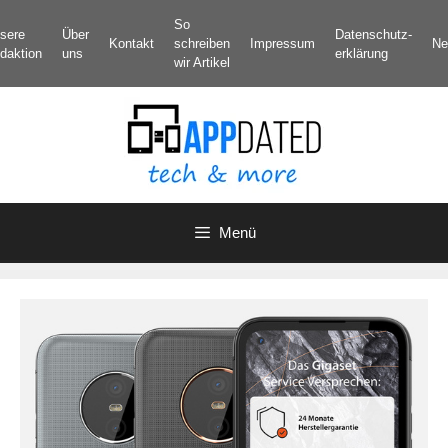
Zum
So
sere
Über
Datenschutz­
Inhalt
Kontakt
schreiben
Impressum
Ne
daktion
uns
erklärung
springen
wir Artikel
Menü