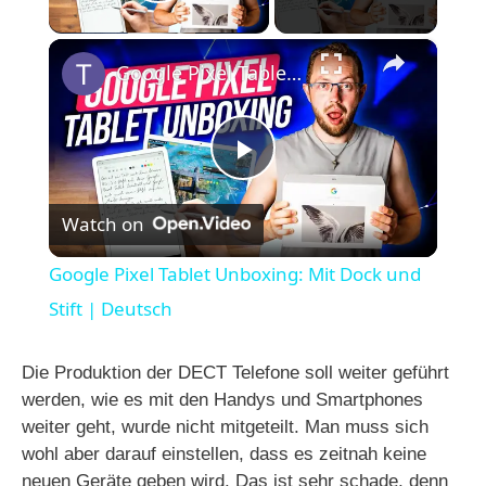
Play Video
×
Google Pixel Tablet Unboxing: Mit Dock und Stift | Deutsch
P
Watch on
l
Google Pixel Tablet Unboxing: Mit Dock und
a
Stift | Deutsch
y
Die Produktion der DECT Telefone soll weiter geführt
werden, wie es mit den Handys und Smartphones
weiter geht, wurde nicht mitgeteilt. Man muss sich
V
wohl aber darauf einstellen, dass es zeitnah keine
neuen Geräte geben wird. Das ist sehr schade, denn