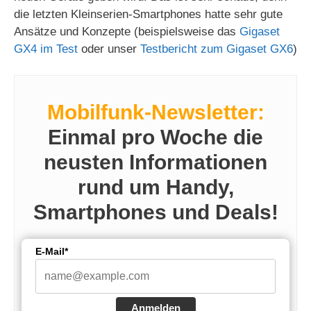
i
die letzten Kleinserien-Smartphones hatte sehr gute
Ansätze und Konzepte (beispielsweise das
Gigaset
GX4 im Test
oder unser
Testbericht zum Gigaset GX6
)
d
e
Mobilfunk-Newsletter:
o
Einmal pro Woche die
neusten Informationen
rund um Handy,
Smartphones und Deals!
E-Mail*
Anmelden