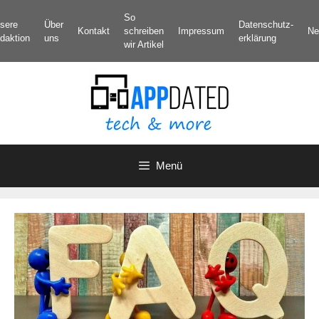
Zum
So
sere
Über
Datenschutz­
Inhalt
Kontakt
schreiben
Impressum
Ne
daktion
uns
erklärung
springen
wir Artikel
Menü