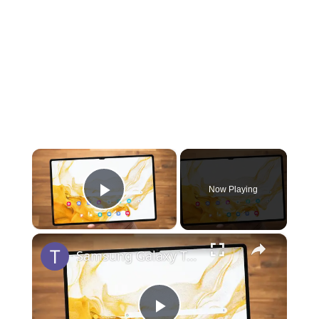
×
Now Playing
Play Video
×
Samsung Galaxy Tab S8, S8+ und S8 Ultra Test: Das Beste vom Besten?