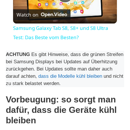
P
Watch on
l
Samsung Galaxy Tab S8, S8+ und S8 Ultra
a
Test: Das Beste vom Besten?
y
ACHTUNG
Es gibt Hinweise, dass die grünen Streifen
bei Samsung Displays bei Updates auf Überhitzung
zurückgehen. Bei Updates sollte man daher auch
V
darauf achten,
dass die Modelle kühl bleiben
und nicht
zu stark belastet werden.
i
Vorbeugung: so sorgt man
d
dafür, dass die Geräte kühl
bleiben
e