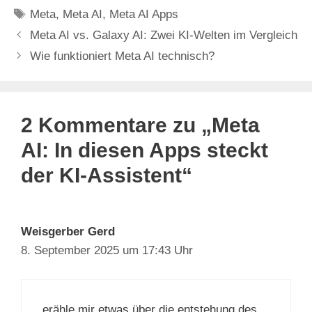
Schlagwörter
Meta
,
Meta AI
,
Meta AI Apps
Meta AI vs. Galaxy AI: Zwei KI-Welten im Vergleich
Wie funktioniert Meta AI technisch?
2 Kommentare zu „Meta
AI: In diesen Apps steckt
der KI-Assistent“
Weisgerber Gerd
8. September 2025 um 17:43 Uhr
erähle mir etwas über die entstehung des