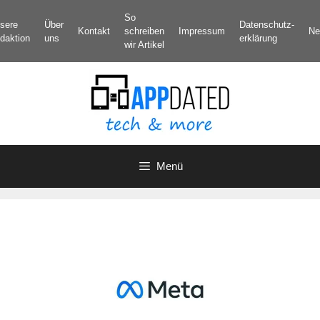
Zum
So
sere
Über
Datenschutz­
Inhalt
Kontakt
schreiben
Impressum
Ne
daktion
uns
erklärung
springen
wir Artikel
Menü