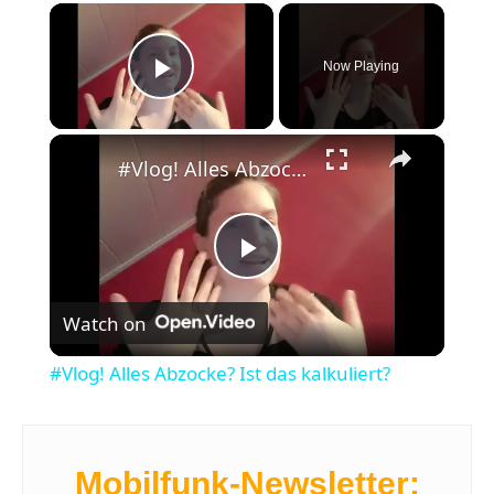
×
Now Playing
Play Video
×
#Vlog! Alles Abzocke? Ist das kalkuliert?
P
Watch on
l
#Vlog! Alles Abzocke? Ist das kalkuliert?
a
y
Mobilfunk-Newsletter: