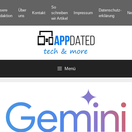
Zum
So
sere
Über
Datenschutz­
Inhalt
Kontakt
schreiben
Impressum
Ne
daktion
uns
erklärung
springen
wir Artikel
Menü