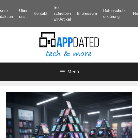
Zum
So
sere
Über
Datenschutz­
Inhalt
Kontakt
schreiben
Impressum
Ne
daktion
uns
erklärung
springen
wir Artikel
Menü