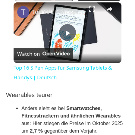
×
Top 16 S Pen Apps für Samsung Tablets & Handys | Deutsch
P
Watch on
l
Top 16 S Pen Apps für Samsung Tablets &
a
Handys | Deutsch
y
Wearables teurer
Anders sieht es bei
Smartwatches,
V
Fitnesstrackern und ähnlichen Wearables
aus: Hier stiegen die Preise im Oktober 2025
i
um
2,7 %
gegenüber dem Vorjahr.