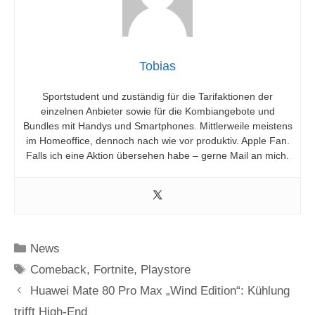
i
d
Tobias
Sportstudent und zuständig für die Tarifaktionen der
e
einzelnen Anbieter sowie für die Kombiangebote und
Bundles mit Handys und Smartphones. Mittlerweile meistens
im Homeoffice, dennoch nach wie vor produktiv. Apple Fan.
o
Falls ich eine Aktion übersehen habe – gerne Mail an mich.
Kategorien
News
Schlagwörter
Comeback
,
Fortnite
,
Playstore
Huawei Mate 80 Pro Max „Wind Edition“: Kühlung
trifft High-End