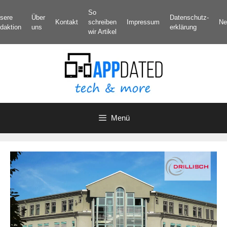
Zum
So
sere
Über
Datenschutz­
Inhalt
Kontakt
schreiben
Impressum
Ne
daktion
uns
erklärung
springen
wir Artikel
Menü