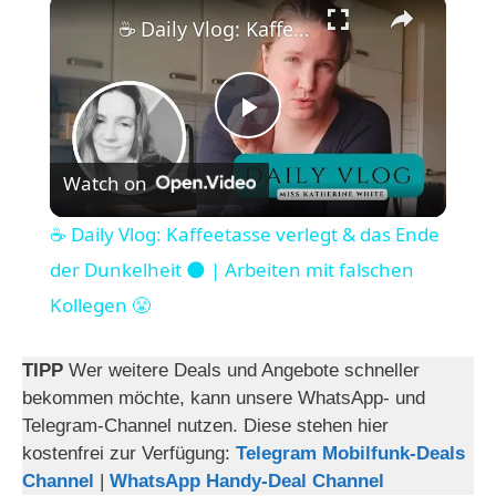
×
☕️ Daily Vlog: Kaffeetasse verlegt & das Ende der Dunkelheit 🌑 | Arbeiten mit falschen Kollegen 😤
P
Watch on
l
☕️ Daily Vlog: Kaffeetasse verlegt & das Ende
a
der Dunkelheit 🌑 | Arbeiten mit falschen
Kollegen 😤
y
TIPP
Wer weitere Deals und Angebote schneller
V
bekommen möchte, kann unsere WhatsApp- und
Telegram-Channel nutzen. Diese stehen hier
kostenfrei zur Verfügung:
Telegram Mobilfunk-Deals
i
Channel
|
WhatsApp Handy-Deal Channel