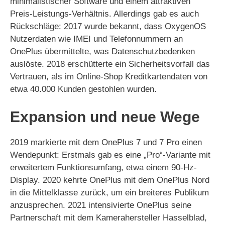
minimalistischer Software und einem attraktiven
Preis-Leistungs-Verhältnis. Allerdings gab es auch
d
Rückschläge: 2017 wurde bekannt, dass OxygenOS
Nutzerdaten wie IMEI und Telefonnummern an
e
OnePlus übermittelte, was Datenschutzbedenken
auslöste. 2018 erschütterte ein Sicherheitsvorfall das
o
Vertrauen, als im Online-Shop Kreditkartendaten von
etwa 40.000 Kunden gestohlen wurden.
Expansion und neue Wege
2019 markierte mit dem OnePlus 7 und 7 Pro einen
Wendepunkt: Erstmals gab es eine „Pro“-Variante mit
erweitertem Funktionsumfang, etwa einem 90-Hz-
Display. 2020 kehrte OnePlus mit dem OnePlus Nord
in die Mittelklasse zurück, um ein breiteres Publikum
anzusprechen. 2021 intensivierte OnePlus seine
Partnerschaft mit dem Kamerahersteller Hasselblad,