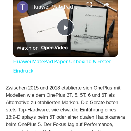
Huawei MatePad Paper Unboxing & Erster Eindruck
P
Watch on
l
Huawei MatePad Paper Unboxing & Erster
a
Eindruck
y
Zwischen 2015 und 2018 etablierte sich OnePlus mit
Modellen wie dem OnePlus 3T, 5, 5T, 6 und 6T als
Alternative zu etablierten Marken. Die Geräte boten
V
stets Top-Hardware, wie etwa die Einführung eines
18:9-Displays beim 5T oder einer dualen Hauptkamera
i
beim OnePlus 5. Der Fokus lag auf Performance,