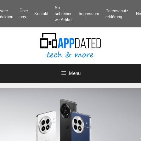
Zum
So
sere
Über
Datenschutz­
Inhalt
Kontakt
schreiben
Impressum
Ne
daktion
uns
erklärung
springen
wir Artikel
Menü