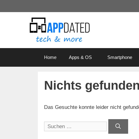
Zum
Inhalt
springen
Home
Apps & OS
Smartphone
Nichts gefunde
Das Gesuchte konnte leider nicht gefunden
Suchen
nach: