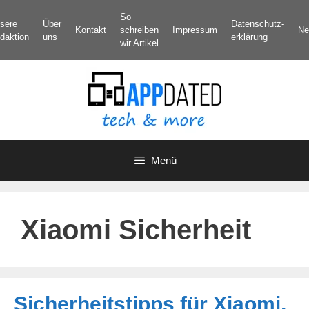
Zum
So
sere
Über
Datenschutz­
Inhalt
Kontakt
schreiben
Impressum
Ne
daktion
uns
erklärung
springen
wir Artikel
Menü
Xiaomi Sicherheit
Sicherheitstipps für Xiaomi,