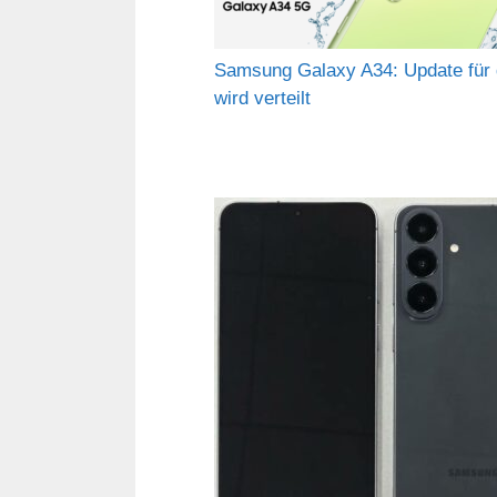
Samsung Galaxy A34: Update für 
wird verteilt