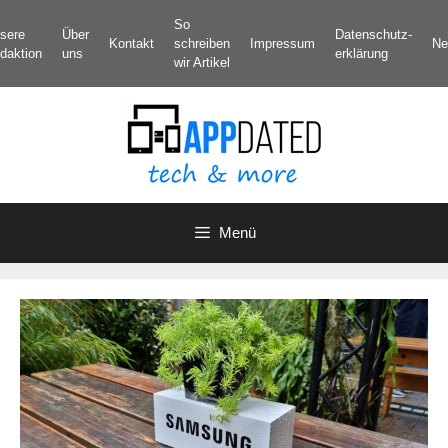
Zum
So
sere
Über
Datenschutz­
Inhalt
Kontakt
schreiben
Impressum
Ne
daktion
uns
erklärung
springen
wir Artikel
Menü