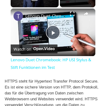
Play Video
×
Lenovo Duet Chromebook: HP USI Stylus & Stift Funktionen im Test
P
Watch on
l
Lenovo Duet Chromebook: HP USI Stylus &
a
Stift Funktionen im Test
y
HTTPS steht für Hypertext Transfer Protocol Secure.
Es ist eine sichere Version von HTTP, dem Protokoll,
das für die Übertragung von Daten zwischen
V
Webbrowsern und Websites verwendet wird. HTTPS
verwendet Verschlüsselung, um die Daten zu