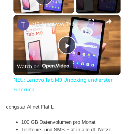
Play Video
×
NEU: Lenovo Tab M9 Unboxing und erster Eindruck
P
Watch on
l
NEU: Lenovo Tab M9 Unboxing und erster
a
Eindruck
y
congstar Allnet Flat L
100 GB Datenvolumen pro Monat
V
Telefonie- und SMS-Flat in alle dt. Netze