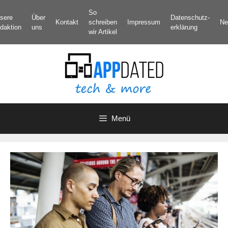
Zum
So
sere
Über
Datenschutz­
Inhalt
Kontakt
schreiben
Impressum
Ne
daktion
uns
erklärung
springen
wir Artikel
Menü