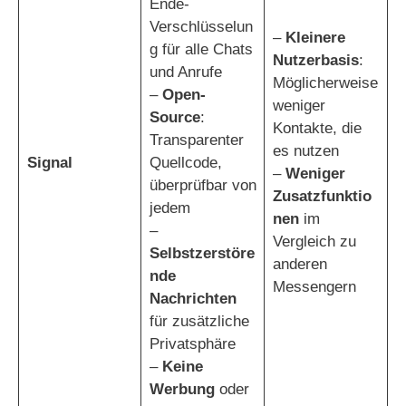
Ende-
Verschlüsselun
–
Kleinere
g für alle Chats
Nutzerbasis
:
und Anrufe
Möglicherweise
–
Open-
weniger
Source
:
Kontakte, die
Transparenter
es nutzen
Signal
Quellcode,
–
Weniger
überprüfbar von
Zusatzfunktio
jedem
nen
im
–
Vergleich zu
Selbstzerstöre
anderen
nde
Messengern
Nachrichten
für zusätzliche
Privatsphäre
–
Keine
Werbung
oder