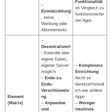
Funktionalität
–
im Vergleich zu
Einmalzahlung
funktionsreiche
, keine
ren Apps
Werbung oder
Abonnements
–
Dezentralisiert
: Kontrolle über
eigene Daten,
eigener Server
–
Komplexere
möglich
Einrichtung
:
–
Ende-zu-
Nicht so
Ende-
benutzerfreundl
Verschlüsselu
ich wie andere
Element
ng
Apps
(Matrix)
–
Anpassbar
–
Weniger
und
intuitives