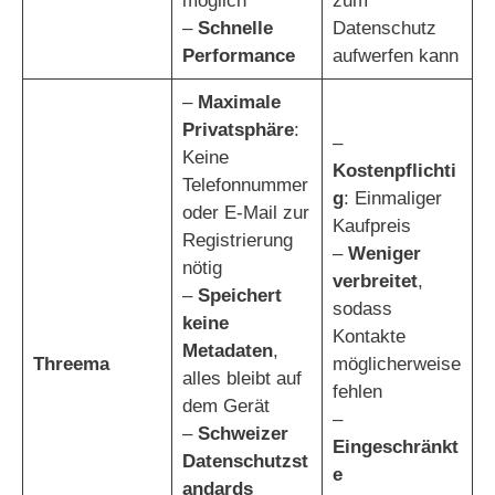
möglich
zum
–
Schnelle
Datenschutz
Performance
aufwerfen kann
–
Maximale
Privatsphäre
:
–
Keine
Kostenpflichti
Telefonnummer
g
: Einmaliger
oder E-Mail zur
Kaufpreis
Registrierung
–
Weniger
nötig
verbreitet
,
–
Speichert
sodass
keine
Kontakte
Metadaten
,
Threema
möglicherweise
alles bleibt auf
fehlen
dem Gerät
–
–
Schweizer
Eingeschränkt
Datenschutzst
e
andards