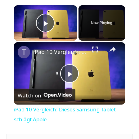
×
Now Playing
Play Video
×
iPad 10 Vergleich: Dieses Samsung Tablet schlägt Apple
P
Watch on
l
iPad 10 Vergleich: Dieses Samsung Tablet
a
schlägt Apple
y