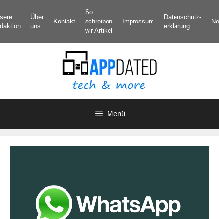
Zum
So
sere
Über
Datenschutz­
Inhalt
Kontakt
schreiben
Impressum
Ne
daktion
uns
erklärung
springen
wir Artikel
Menü