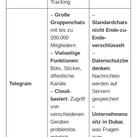
Tracking
–
Große
–
Gruppenchats
Standardchats
mit bis zu
nicht Ende-zu-
200.000
Ende-
Mitgliedern
verschlüsselt
–
Vielseitige
–
Funktionen
:
Datenschutzbe
Bots, Sticker,
denken
:
öffentliche
Nachrichten
Telegram
Kanäle
werden auf
–
Cloud-
Servern
basiert
: Zugriff
gespeichert
von
–
verschiedenen
Unternehmens
Geräten
sitz in Dubai
,
problemlos
was Fragen