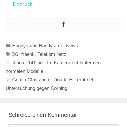
a
Eindruck
y
V
Kategorien
Handys und Handytarife
,
News
i
Schlagwörter
5G
,
fraenk
,
Telekom Netz
Xiaomi 14T pro: Im Kameratest hinter den
d
normalen Modelle
Gorilla Glass unter Druck: EU eröffnet
e
Untersuchung gegen Corning
o
Schreibe einen Kommentar