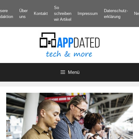
Zum
So
sere
Über
Datenschutz­
Inhalt
Kontakt
schreiben
Impressum
Ne
daktion
uns
erklärung
springen
wir Artikel
Menü