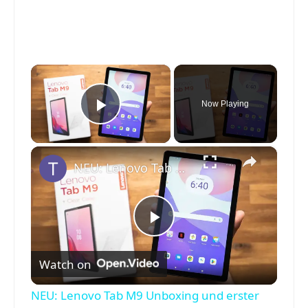
×
Now Playing
Play Video
×
NEU: Lenovo Tab M9 Unboxing und erster Eindruck
P
Watch on
l
NEU: Lenovo Tab M9 Unboxing und erster