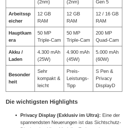
(2nm)
(2nm)
Gen 5
Arbeitssp
12 GB
12 GB
12 / 16 GB
eicher
RAM
RAM
RAM
Hauptkam
50 MP
50 MP
200 MP
era
Triple-Cam
Triple-Cam
Quad-Cam
Akku /
4.300 mAh
4.900 mAh
5.000 mAh
Laden
(25W)
(45W)
(60W)
Sehr
Preis-
S Pen &
Besonder
kompakt &
Leistungs-
Privacy
heit
leicht
Tipp
DisplayD
Die wichtigsten Highlights
Privacy Display (Exklusiv im Ultra):
Eine der
spannendsten Neuerungen ist das Sichtschutz-