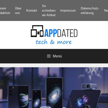
Zum
So
sere
Über
Datenschutz­
Inhalt
Kontakt
schreiben
Impressum
Ne
daktion
uns
erklärung
springen
wir Artikel
Menü