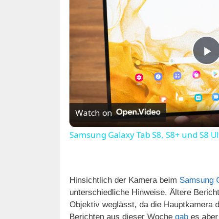
P
l
Watch on
a
Samsung Galaxy Tab S8, S8+ und S8 Ul
y
V
Hinsichtlich der Kamera beim
Samsung G
unterschiedliche Hinweise. Ältere Beri
Objektiv weglässt, da die Hauptkamera d
i
Berichten aus dieser Woche
gab
es aber 