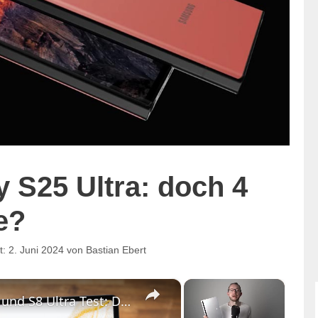
 S25 Ultra: doch 4
e?
2. Juni 2024
von
Bastian Ebert
×
×
Samsung Galaxy Tab S8, S8+ und S8 Ultra Test: Das Beste vom Besten?