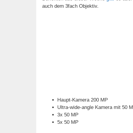
auch dem 3fach Objektiv.
d
e
o
Haupt-Kamera 200 MP
Ultra-wide-angle Kamera mit 50 
3x 50 MP
5x 50 MP