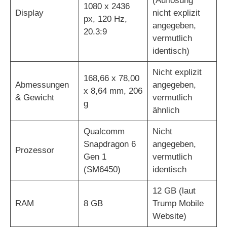
(Auflösung
1080 x 2436
Display
nicht explizit
px, 120 Hz,
angegeben,
20.3:9
vermutlich
identisch)
Nicht explizit
168,66 x 78,00
Abmessungen
angegeben,
x 8,64 mm, 206
& Gewicht
vermutlich
g
ähnlich
Qualcomm
Nicht
Snapdragon 6
angegeben,
Prozessor
Gen 1
vermutlich
(SM6450)
identisch
12 GB (laut
RAM
8 GB
Trump Mobile
Website)