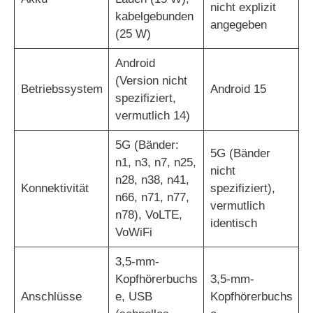
nicht explizit
kabelgebunden
angegeben
(25 W)
Android
(Version nicht
Betriebssystem
Android 15
spezifiziert,
vermutlich 14)
5G (Bänder:
5G (Bänder
n1, n3, n7, n25,
nicht
n28, n38, n41,
Konnektivität
spezifiziert),
n66, n71, n77,
vermutlich
n78), VoLTE,
identisch
VoWiFi
3,5-mm-
Kopfhörerbuchs
3,5-mm-
Anschlüsse
e, USB
Kopfhörerbuchs