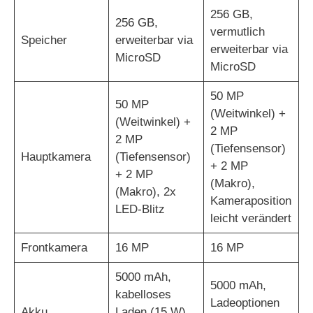
256 GB,
256 GB,
vermutlich
Speicher
erweiterbar via
erweiterbar via
MicroSD
MicroSD
50 MP
50 MP
(Weitwinkel) +
(Weitwinkel) +
2 MP
2 MP
(Tiefensensor)
Hauptkamera
(Tiefensensor)
+ 2 MP
+ 2 MP
(Makro),
(Makro), 2x
Kameraposition
LED-Blitz
leicht verändert
Frontkamera
16 MP
16 MP
5000 mAh,
5000 mAh,
kabelloses
Ladeoptionen
Akku
Laden (15 W),