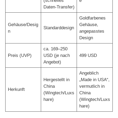
(schnelles
e
Daten-Transfer)
Goldfarbenes
Gehäuse/Desig
Gehäuse,
Standarddesign
n
angepasstes
Design
ca. 169–250
Preis (UVP)
USD (je nach
499 USD
Angebot)
Angeblich
Hergestellt in
„Made in USA“,
China
vermutlich in
Herkunft
(Wingtech/Luxs
China
hare)
(Wingtech/Luxs
hare)