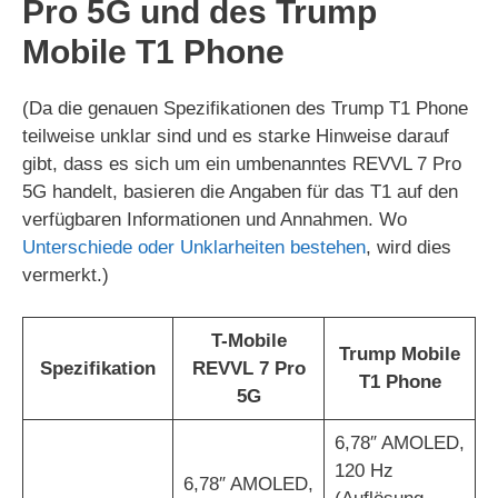
Pro 5G
und des
Trump
V
Mobile T1 Phone
i
(Da die genauen Spezifikationen des Trump T1 Phone
teilweise unklar sind und es starke Hinweise darauf
d
gibt, dass es sich um ein umbenanntes REVVL 7 Pro
5G handelt, basieren die Angaben für das T1 auf den
verfügbaren Informationen und Annahmen. Wo
e
Unterschiede oder Unklarheiten bestehen
, wird dies
vermerkt.)
o
T-Mobile
Trump Mobile
Spezifikation
REVVL 7 Pro
T1 Phone
5G
6,78″ AMOLED,
120 Hz
6,78″ AMOLED,