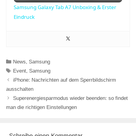
Samsung Galaxy Tab A7 Unboxing & Erster
a
Eindruck
y
V
Kategorien
News
,
Samsung
i
Schlagwörter
Event
,
Samsung
iPhone: Nachrichten auf dem Sperrbildschirm
d
ausschalten
Superenergiesparmodus wieder beenden: so findet
e
man die richtigen Einstellungen
o
Schreibe einen Kommentar