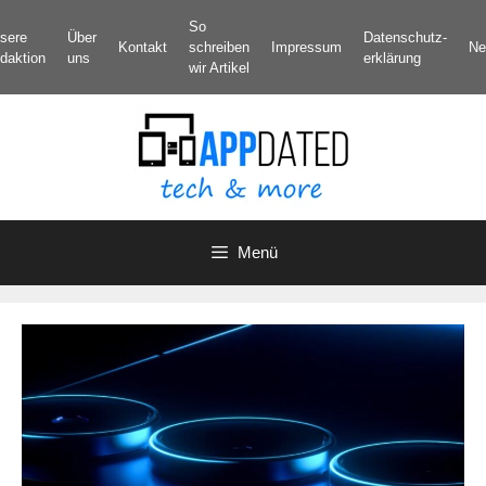
Zum
So
sere
Über
Datenschutz­
Inhalt
Kontakt
schreiben
Impressum
Ne
daktion
uns
erklärung
springen
wir Artikel
Menü