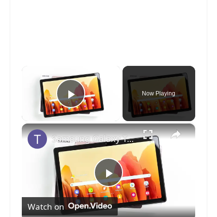
×
Now Playing
Play Video
×
Samsung Galaxy Tab A7 Unboxing & Erster Eindruck
P
Watch on
l