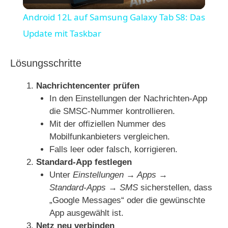
l
Android 12L auf Samsung Galaxy Tab S8: Das
a
Update mit Taskbar
y
Lösungsschritte
Nachrichtencenter prüfen
V
In den Einstellungen der Nachrichten‑App
die SMSC‑Nummer kontrollieren.
i
Mit der offiziellen Nummer des
Mobilfunkanbieters vergleichen.
Falls leer oder falsch, korrigieren.
d
Standard‑App festlegen
Unter
Einstellungen → Apps →
e
Standard‑Apps → SMS
sicherstellen, dass
„Google Messages“ oder die gewünschte
App ausgewählt ist.
o
Netz neu verbinden