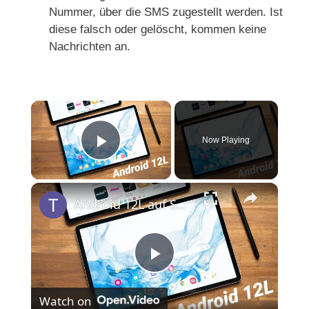
Nummer, über die SMS zugestellt werden. Ist
diese falsch oder gelöscht, kommen keine
Nachrichten an.
×
Now Playing
Play Video
×
Android 12L auf Samsung Galaxy Tab S8: Das Update mit Taskbar
P
Watch on