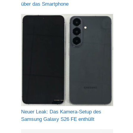
über das Smartphone
Neuer Leak: Das Kamera-Setup des
Samsung Galaxy S26 FE enthüllt