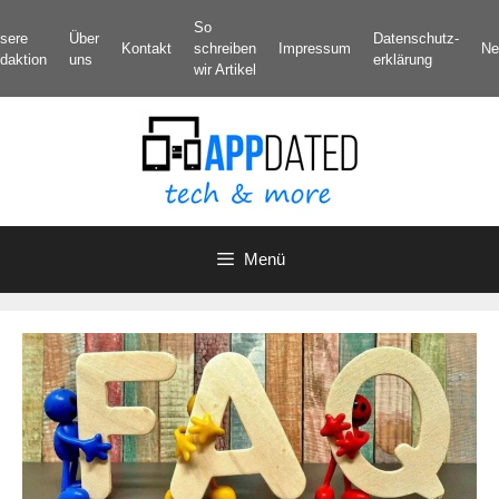
Zum
So
sere
Über
Datenschutz­
Inhalt
Kontakt
schreiben
Impressum
Ne
daktion
uns
erklärung
springen
wir Artikel
Menü