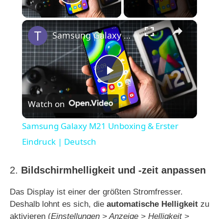
Play Video
×
Samsung Galaxy M21 Unboxing & Erster Eindruck | Deutsch
P
Watch on
l
Samsung Galaxy M21 Unboxing & Erster
a
Eindruck | Deutsch
y
2.
Bildschirmhelligkeit und -zeit anpassen
Das Display ist einer der größten Stromfresser.
V
Deshalb lohnt es sich, die
automatische Helligkeit
zu
aktivieren (
Einstellungen > Anzeige > Helligkeit >