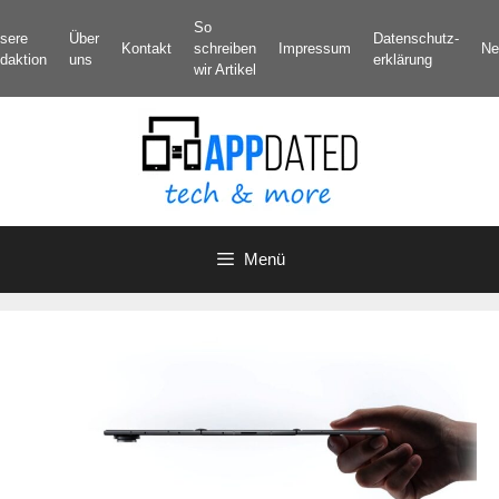
Zum
So
sere
Über
Datenschutz­
Inhalt
Kontakt
schreiben
Impressum
Ne
daktion
uns
erklärung
springen
wir Artikel
Menü