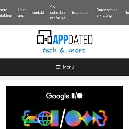
Zum
So
sere
Über
Datenschutz­
Inhalt
Kontakt
schreiben
Impressum
Ne
daktion
uns
erklärung
springen
wir Artikel
Menü