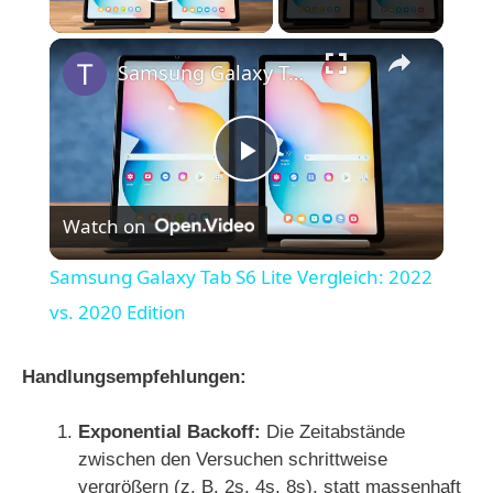
Play Video
×
Samsung Galaxy Tab S6 Lite Vergleich: 2022 vs. 2020 Edition
P
Watch on
l
Samsung Galaxy Tab S6 Lite Vergleich: 2022
a
vs. 2020 Edition
y
Handlungsempfehlungen:
Exponential Backoff:
Die Zeitabstände
V
zwischen den Versuchen schrittweise
vergrößern (z. B. 2s, 4s, 8s), statt massenhaft