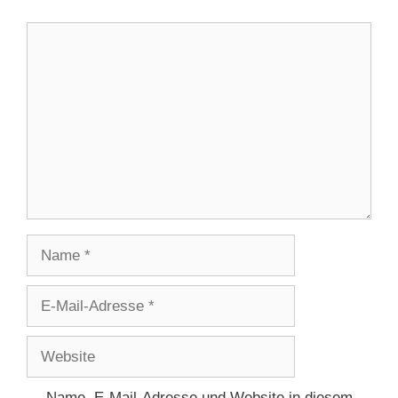
Kommentar
Name
E-
Mail-
Adresse
Website
Name, E-Mail-Adresse und Website in diesem