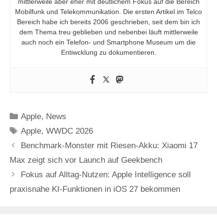
mittlerweile aber eher mit deutlichem Fokus auf die Bereich
Mobilfunk und Telekommunikation. Die ersten Artikel im Telco
Bereich habe ich bereits 2006 geschrieben, seit dem bin ich
dem Thema treu geblieben und nebenbei läuft mittlerweile
auch noch ein Telefon- und Smartphone Museum um die
Entiwcklung zu dokumentieren.
Kategorien
Apple
,
News
Schlagwörter
Apple
,
WWDC 2026
Benchmark-Monster mit Riesen-Akku: Xiaomi 17
Max zeigt sich vor Launch auf Geekbench
Fokus auf Alltag-Nutzen: Apple Intelligence soll
praxisnahe KI-Funktionen in iOS 27 bekommen