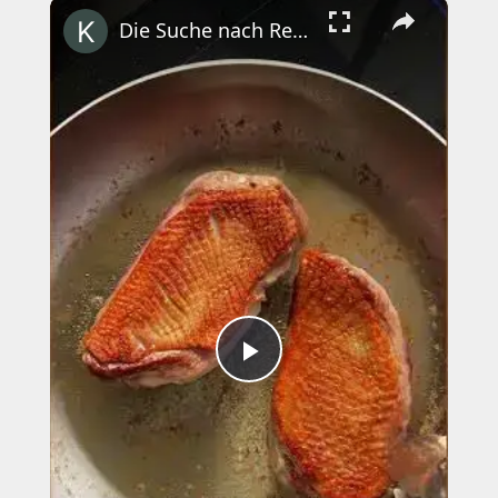
×
Play
Unmute
Fullscreen
Die Suche nach Rezepten für die Weihnachtszeit hat nun ein Ende! #villeroyboch#yesvb#toysdelight
Play
Video