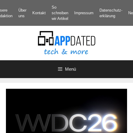
Zum
So
sere
Über
Datenschutz­
Inhalt
Kontakt
schreiben
Impressum
Ne
daktion
uns
erklärung
springen
wir Artikel
Menü