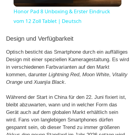
l
Honor Pad 8 Unboxing & Erster Eindruck
a
vom 12 Zoll Tablet | Deutsch
y
Design und Verfügbarkeit
Optisch besticht das Smartphone durch ein auffälliges
V
Design mit einer speziellen Kameragestaltung. Es wird
in verschiedenen Farbvarianten auf den Markt
i
kommen, darunter
Lightning Red
,
Moon White
,
Vitality
Orange
und
Xuanjia Black
.
d
Während der Start in China für den 22. Juni fixiert ist,
bleibt abzuwarten, wann und in welcher Form das
e
Gerät auch auf dem globalen Markt erhältlich sein
wird. Fans von langlebigen Smartphones dürfen
gespannt sein, ob dieser Trend zu immer größeren
o
Akkus den neuen Standard im Jahr 2026 setzen wird