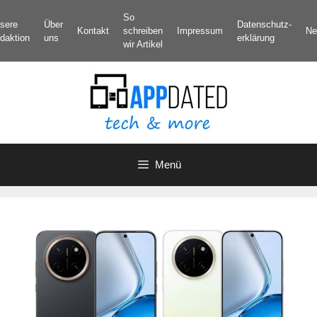
Zum
So
sere
Über
Datenschutz­
Inhalt
Kontakt
schreiben
Impressum
Ne
daktion
uns
erklärung
springen
wir Artikel
Menü