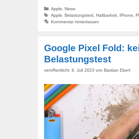
Kategorien
Apple
,
News
Schlagwörter
Apple
,
Belastungstest
,
Haltbarkeit
,
iPhone
,
P
Kommentar hinterlassen
Google Pixel Fold: k
Belastungstest
6. Juli 2023
von
Bastian Ebert