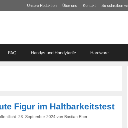
Unsere Redaktion
Über uns
Kontakt
So schreiben wir
FAQ
Handys und Handytarife
Hardware
te Figur im Haltbarkeitstest
23. September 2024
von
Bastian Ebert