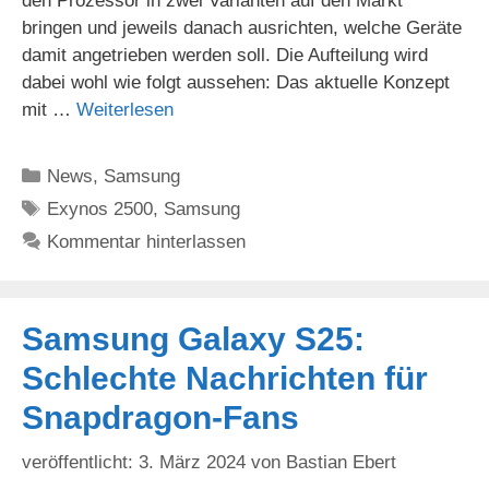
den Prozessor in zwei Varianten auf den Markt
bringen und jeweils danach ausrichten, welche Geräte
damit angetrieben werden soll. Die Aufteilung wird
dabei wohl wie folgt aussehen: Das aktuelle Konzept
mit …
Weiterlesen
Kategorien
News
,
Samsung
Schlagwörter
Exynos 2500
,
Samsung
Kommentar hinterlassen
Samsung Galaxy S25:
Schlechte Nachrichten für
Snapdragon-Fans
3. März 2024
von
Bastian Ebert