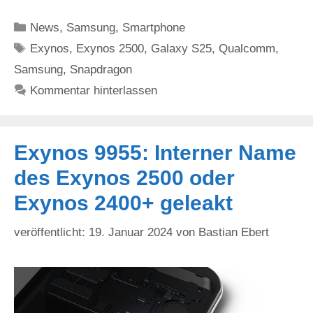
Kategorien
News
,
Samsung
,
Smartphone
Schlagwörter
Exynos
,
Exynos 2500
,
Galaxy S25
,
Qualcomm
,
Samsung
,
Snapdragon
Kommentar hinterlassen
Exynos 9955: Interner Name
des Exynos 2500 oder
Exynos 2400+ geleakt
19. Januar 2024
von
Bastian Ebert