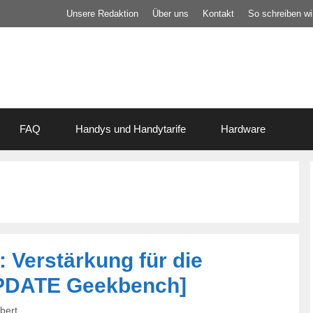
Unsere Redaktion
Über uns
Kontakt
So schreiben wir
FAQ
Handys und Handytarife
Hardware
Verstärkung für die
UPDATE Geekbench]
bert