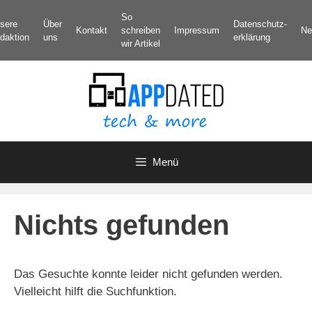
Zum
So
sere
Über
Datenschutz­
Inhalt
Kontakt
schreiben
Impressum
Ne
daktion
uns
erklärung
springen
wir Artikel
Menü
Nichts gefunden
Das Gesuchte konnte leider nicht gefunden werden.
Vielleicht hilft die Suchfunktion.