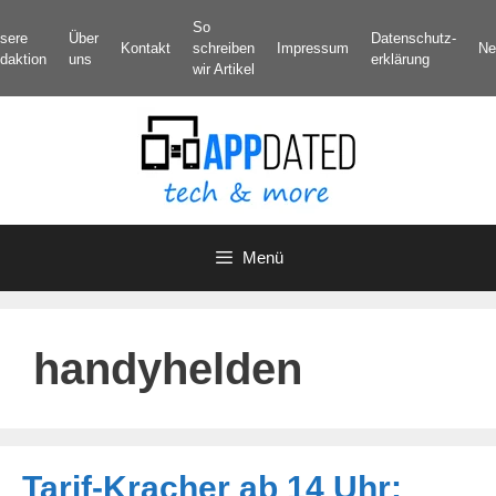
Zum
So
sere
Über
Datenschutz­
Inhalt
Kontakt
schreiben
Impressum
Ne
daktion
uns
erklärung
springen
wir Artikel
Menü
handyhelden
Tarif-Kracher ab 14 Uhr: