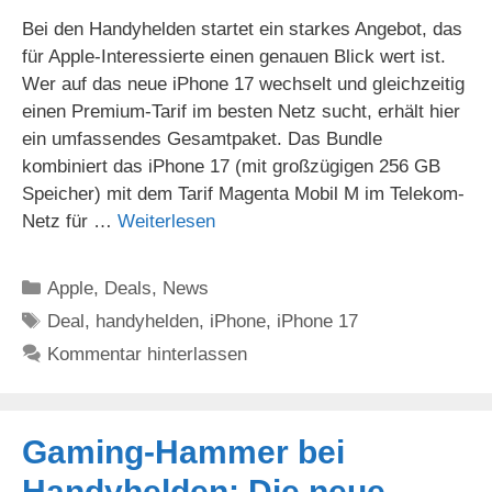
Bei den Handyhelden startet ein starkes Angebot, das
für Apple-Interessierte einen genauen Blick wert ist.
Wer auf das neue iPhone 17 wechselt und gleichzeitig
einen Premium-Tarif im besten Netz sucht, erhält hier
ein umfassendes Gesamtpaket. Das Bundle
kombiniert das iPhone 17 (mit großzügigen 256 GB
Speicher) mit dem Tarif Magenta Mobil M im Telekom-
Netz für …
Weiterlesen
Kategorien
Apple
,
Deals
,
News
Schlagwörter
Deal
,
handyhelden
,
iPhone
,
iPhone 17
Kommentar hinterlassen
Gaming-Hammer bei
Handyhelden: Die neue