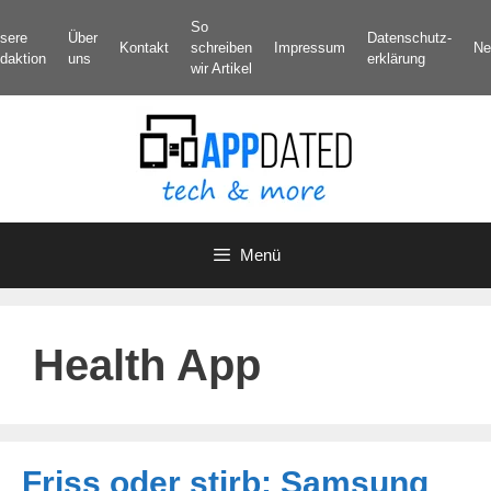
Zum
So
sere
Über
Datenschutz­
Inhalt
Kontakt
schreiben
Impressum
Ne
daktion
uns
erklärung
springen
wir Artikel
Menü
Health App
Friss oder stirb: Samsung