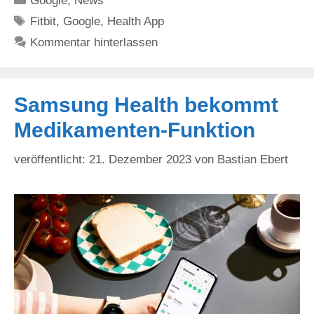
Google
,
News
Schlagwörter
Fitbit
,
Google
,
Health App
Kommentar hinterlassen
Samsung Health bekommt
Medikamenten-Funktion
21. Dezember 2023
von
Bastian Ebert