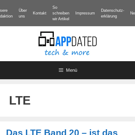
Zum
So
sere
Über
Datenschutz­
Inhalt
Kontakt
schreiben
Impressum
Ne
daktion
uns
erklärung
springen
wir Artikel
Menü
LTE
Das LTE Band 20 – ist das