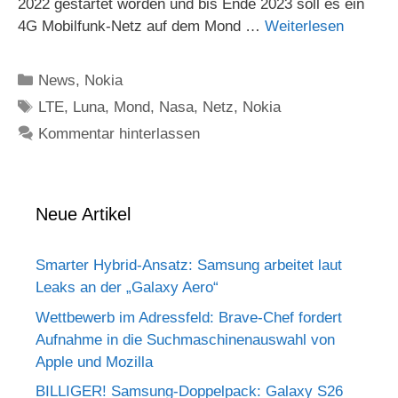
2022 gestartet worden und bis Ende 2023 soll es ein
4G Mobilfunk-Netz auf dem Mond …
Weiterlesen
Kategorien
News
,
Nokia
Schlagwörter
LTE
,
Luna
,
Mond
,
Nasa
,
Netz
,
Nokia
Kommentar hinterlassen
Neue Artikel
Smarter Hybrid-Ansatz: Samsung arbeitet laut
Leaks an der „Galaxy Aero“
Wettbewerb im Adressfeld: Brave-Chef fordert
Aufnahme in die Suchmaschinenauswahl von
Apple und Mozilla
BILLIGER! Samsung-Doppelpack: Galaxy S26