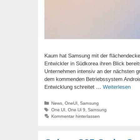
Kaum hat Samsung mit der flächendecken
Entwickler in Südkorea ihren Blick bereit
Unternehmen intensiv an der nächsten g
dem kommenden Betriebssystem Android 1
Entwicklung schreitet …
Weiterlesen
Kategorien
News
,
OneUI
,
Samsung
Schlagwörter
One UI
,
One Ui 9
,
Samsung
Kommentar hinterlassen