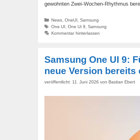
gewohnten Zwei-Wochen-Rhythmus bere
Kategorien
News
,
OneUI
,
Samsung
Schlagwörter
One UI
,
One Ui 9
,
Samsung
Kommentar hinterlassen
Samsung One UI 9: Fü
neue Version bereits 
11. Juni 2026
von
Bastian Ebert