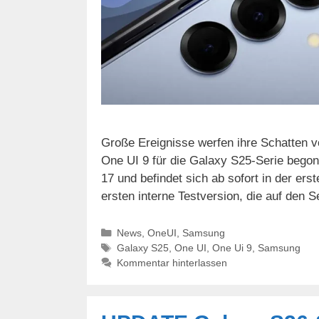
Große Ereignisse werfen ihre Schatten vo
One UI 9 für die Galaxy S25-Serie begon
17 und befindet sich ab sofort in der ers
ersten interne Testversion, die auf den 
Kategorien
News
,
OneUI
,
Samsung
Schlagwörter
Galaxy S25
,
One UI
,
One Ui 9
,
Samsung
Kommentar hinterlassen