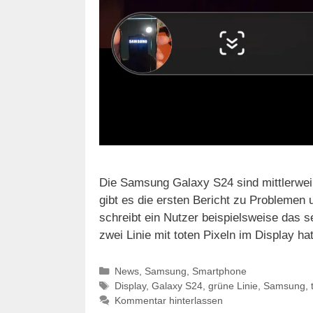
Die Samsung Galaxy S24 sind mittlerweile
gibt es die ersten Bericht zu Problemen
schreibt ein Nutzer beispielsweise das 
zwei Linie mit toten Pixeln im Display 
Kategorien
News
,
Samsung
,
Smartphone
Schlagwörter
Display
,
Galaxy S24
,
grüne Linie
,
Samsung
,
Kommentar hinterlassen