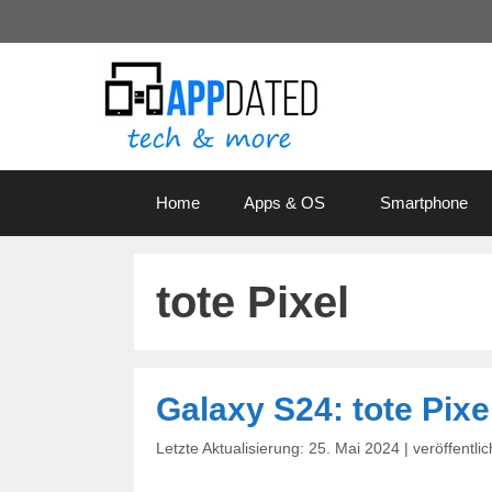
Zum
Inhalt
springen
Home
Apps & OS
Smartphone
tote Pixel
Galaxy S24: tote Pixe
25. Mai 2024