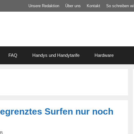
Unsere Redaktion
Über uns
Kontakt
So schreiben wir
FAQ
Handys und Handytarife
Hardware
egrenztes Surfen nur noch
 B