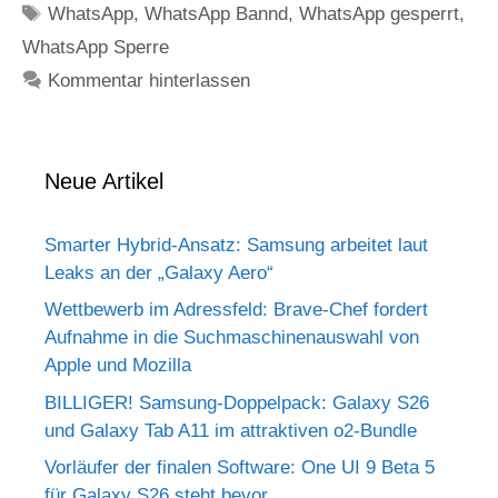
Schlagwörter
WhatsApp
,
WhatsApp Bannd
,
WhatsApp gesperrt
,
WhatsApp Sperre
Kommentar hinterlassen
Neue Artikel
Smarter Hybrid-Ansatz: Samsung arbeitet laut
Leaks an der „Galaxy Aero“
Wettbewerb im Adressfeld: Brave-Chef fordert
Aufnahme in die Suchmaschinenauswahl von
Apple und Mozilla
BILLIGER! Samsung-Doppelpack: Galaxy S26
und Galaxy Tab A11 im attraktiven o2-Bundle
Vorläufer der finalen Software: One UI 9 Beta 5
für Galaxy S26 steht bevor