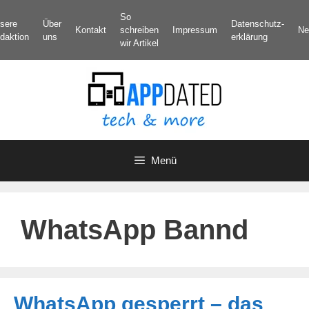
Zum
So
sere
Über
Datenschutz­
Inhalt
Kontakt
schreiben
Impressum
Ne
daktion
uns
erklärung
springen
wir Artikel
Menü
WhatsApp Bannd
WhatsApp gesperrt – das