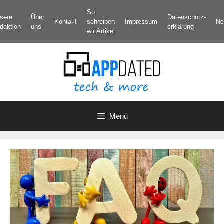
Zum
So
sere
Über
Datenschutz­
Inhalt
Kontakt
schreiben
Impressum
Ne
daktion
uns
erklärung
springen
wir Artikel
Menü