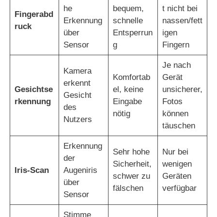
he
bequem,
t nicht bei
Fingerabd
Erkennung
schnelle
nassen/fett
ruck
über
Entsperrun
igen
Sensor
g
Fingern
Je nach
Kamera
Komfortab
Gerät
erkennt
Gesichtse
el, keine
unsicherer,
Gesicht
rkennung
Eingabe
Fotos
des
nötig
können
Nutzers
täuschen
Erkennung
Sehr hohe
Nur bei
der
Sicherheit,
wenigen
Iris-Scan
Augeniris
schwer zu
Geräten
über
fälschen
verfügbar
Sensor
Stimme