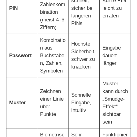
schnell,
Kurze PIN
Zahlenkom
PIN
sicher bei
leicht zu
bination
längeren
erraten
(meist 4–6
PINs
Ziffern)
Kombinatio
Höchste
n aus
Eingabe
Sicherheit,
Passwort
Buchstabe
dauert
schwer zu
n, Zahlen,
länger
knacken
Symbolen
Muster
Zeichnen
kann durch
Schnelle
einer Linie
„Smudge-
Muster
Eingabe,
über
Effekt“
intuitiv
Punkte
sichtbar
sein
Biometrisc
Sehr
Funktionier