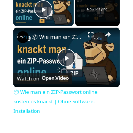
Now Playing
Play Video
×
📦 Wie man ein ZIP-Passwort online kostenlos knackt | Ohne Software-Installation
P
Watch on
l
📦 Wie man ein ZIP-Passwort online
a
kostenlos knackt | Ohne Software-
Installation
y