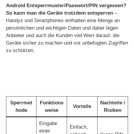
V
Android Entsperrmuster/Passwort/PIN vergessen?
So kann man die Geräte trotzdem entsperren
–
i
Handys und Smartphones enthalten eine Menge an
persönlichen und wichtigen Daten und daher legen
Anbieter und auch die Kunden viel Wert darauf, die
d
Geräte sicher zu machen und vor unbefugten Zugriffen
zu schützen.
e
o
Sperrmet
Funktions
Nachteile /
Vorteile
hode
weise
Risiken
Eingabe
Einfach,
einer