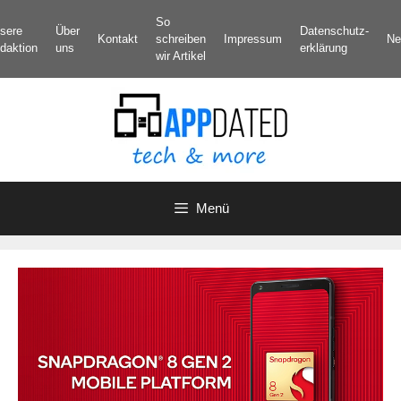
Zum
So
sere
Über
Datenschutz­
Inhalt
Kontakt
schreiben
Impressum
Ne
daktion
uns
erklärung
springen
wir Artikel
Menü