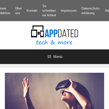
Zum
So
sere
Über
Datenschutz­
Inhalt
Kontakt
schreiben
Impressum
Ne
daktion
uns
erklärung
springen
wir Artikel
Menü