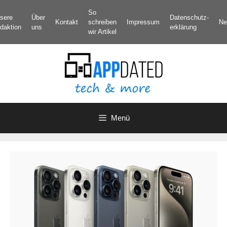
Zum
So
sere
Über
Datenschutz­
Inhalt
Kontakt
schreiben
Impressum
Ne
daktion
uns
erklärung
springen
wir Artikel
Menü