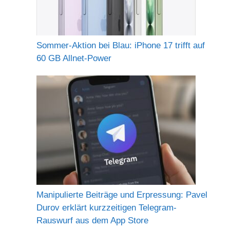
Sommer-Aktion bei Blau: iPhone 17 trifft auf
60 GB Allnet-Power
Manipulierte Beiträge und Erpressung: Pavel
Durov erklärt kurzzeitigen Telegram-
Rauswurf aus dem App Store