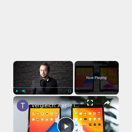
×
Now Playing
×
Play
Unmute
Fullscreen
Vergleich: Apple iPad 8 vs. iPad 7 (A12 vs. A10)