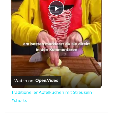
P
l
a
y
V
Watch on
i
Traditioneller Apfelkuchen mit Streuseln
#shorts
d