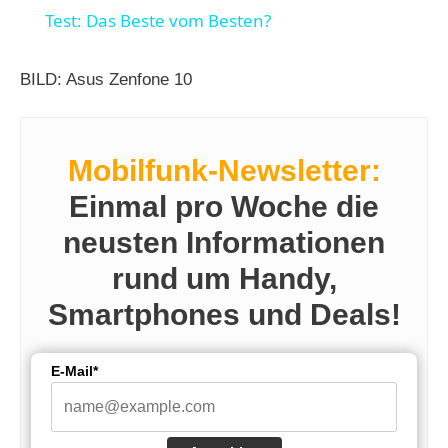
a
Test: Das Beste vom Besten?
y
BILD: Asus Zenfone 10
V
Mobilfunk-Newsletter:
i
Einmal pro Woche die
neusten Informationen
d
rund um Handy,
Smartphones und Deals!
e
E-Mail*
o