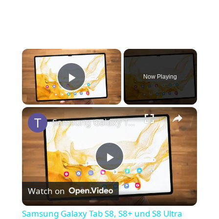
×
Now Playing
Play Video
×
Samsung Galaxy Tab S8, S8+ und S8 Ultra Test: Das Beste vom Besten?
P
Watch on
l
Samsung Galaxy Tab S8, S8+ und S8 Ultra