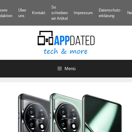
Zum
So
sere
Über
Datenschutz­
Inhalt
Kontakt
schreiben
Impressum
Ne
daktion
uns
erklärung
springen
wir Artikel
Menü