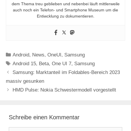
dem Thema treu geblieben und nebenbei läuft mittlerweile
auch noch ein Telefon- und Smartphone Museum um die
Entiwcklung zu dokumentieren.
Kategorien
Android
,
News
,
OneUI
,
Samsung
Schlagwörter
Android 15
,
Beta
,
One UI 7
,
Samsung
Samsung: Marktanteil im Foldables-Bereich 2023
massiv gesunken
HMD Pulse: Nokia Schwestermodell vorgestellt
Schreibe einen Kommentar
Kommentar